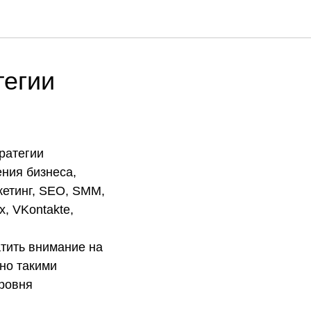
тегии
ратегии
ния бизнеса,
кетинг, SEO, SMM,
, VKontakte,
атить внимание на
но такими
ровня