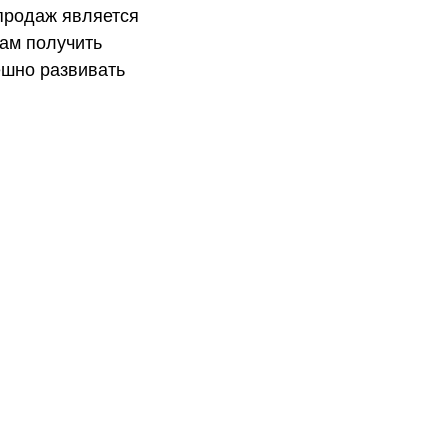
 продаж является
вам получить
ешно развивать