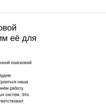
овой
им её для
енной поисковой
будем
строиться наша
чнём работу.
ых систем. Это
ответствовал