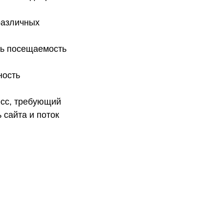
различных
ть посещаемость
ность
есс, требующий
 сайта и поток