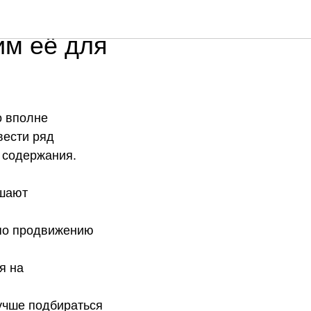
овой
им её для
о вполне
вести ряд
 содержания.
ешают
 по продвижению
я на
лучше подбираться