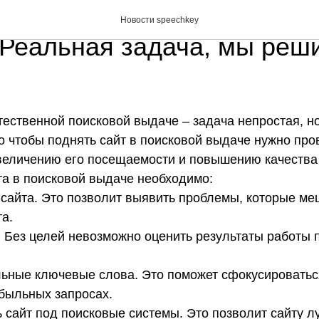
сайт в естественной поиск
Новости speechkey
Реальная задача, мы реш
тественной поисковой выдаче – задача непростая, н
о чтобы поднять сайт в поисковой выдаче нужно про
величению его посещаемости и повышению качества
та в поисковой выдаче необходимо:
т сайта. Это позволит выявить проблемы, которые м
а.
и. Без целей невозможно оценить результаты работы
льные ключевые слова. Это поможет сфокусироватьс
быльных запросах.
 сайт под поисковые системы. Это позволит сайту 