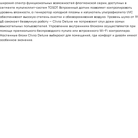
широкий спектр функциональных возможностей флагманской серии, доступных в
сегменте мультисплит-систем TOSOT. Встроенный датчик позволяет контролировать
уровень влажности, а генератор холодной плазмы и излучатель ультрафиолета UVC
обеспечивают высокую степень очистки и обеззараживания воздуха. Уровень шума от 19
дБ означает беззвучную работу — Clivia Deluxe не потревожит слух даже самых
взыскательных пользователей. Управление внутренними блоками осуществляется при
помощи премиального беспроводного пульта или встроенного Wi-Fi контроллера.
Настенные блоки Clivia Deluxe выбирают для помещений, где комфорт и дизайн имеют
особенное значение.