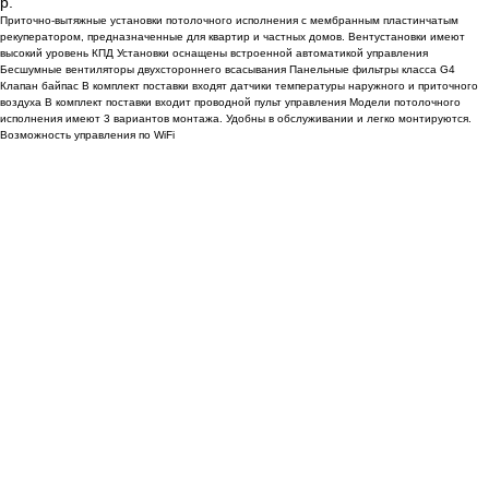
р.
Приточно-вытяжные установки потолочного исполнения с мембранным пластинчатым
рекуператором, предназначенные для квартир и частных домов. Вентустановки имеют
высокий уровень КПД Установки оснащены встроенной автоматикой управления
Бесшумные вентиляторы двухстороннего всасывания Панельные фильтры класса G4
Клапан байпас В комплект поставки входят датчики температуры наружного и приточного
воздуха В комплект поставки входит проводной пульт управления Модели потолочного
исполнения имеют 3 вариантов монтажа. Удобны в обслуживании и легко монтируются.
Возможность управления по WiFi