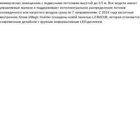
коммер­ческих помещениях с подвесными потолками высотой до 3,5 м. Все модели имеют
управляе­мые жалюзи и поддерживают интеллектуаль­ное распределение потоков
охлажденного или нагретого воздуха сразу по 7 направлениям. С 2024 года кассетные
внутренние блоки eMagic Inverter оснащены новой панелью LZ-B4CUB, которая отличается
современным дизайном с крупным информативным LED-дисплеем.