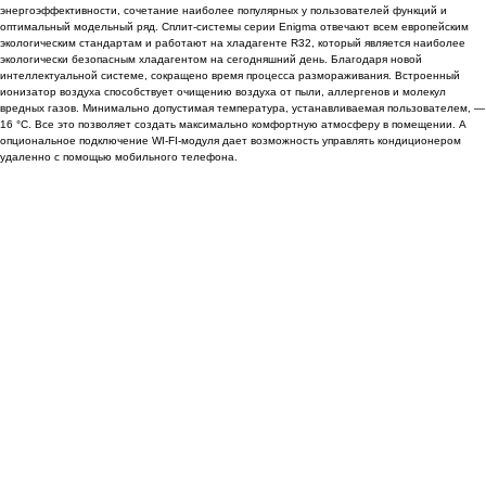
энергоэффективности, сочетание наиболее популярных у пользователей функций и
оптимальный модельный ряд. Сплит-системы серии Enigma отвечают всем европейским
экологическим стандартам и работают на хладагенте R32, который является наиболее
экологически безопасным хладагентом на сегодняшний день. Благодаря новой
интеллектуальной системе, сокращено время процесса размораживания. Встроенный
ионизатор воздуха способствует очищению воздуха от пыли, аллергенов и молекул
вредных газов. Минимально допустимая температура, устанавливаемая пользователем, —
16 °С. Все это позволяет создать максимально комфортную атмосферу в помещении. А
опциональное подключение WI-FI-модуля дает возможность управлять кондиционером
удаленно с помощью мобильного телефона.