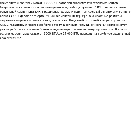
сплит-систем торговой марки LESSAR. Благодаря высокому качеству компонентов,
безупречной надежности и сбалансированному набору функций COOL+ является самой
популярной серией LESSAR. Правильные формы и приятный светлый оттенок внутреннего
блока COOL+ делают его органичным элементом интерьера, а компактные размеры
открывают широкие возможности для монтажа. Надежный роторный компрессор марки
GMCC гарантирует бесперебойную работу, а функция «самодиагностика» контролирует
режим работы и состояние блоков кондиционера с помощью микропроцессора. В новом
сезоне модели мощностью от 7000 BTU до 24 000 BTU перешли на наиболее экологичный
хладагент R32.