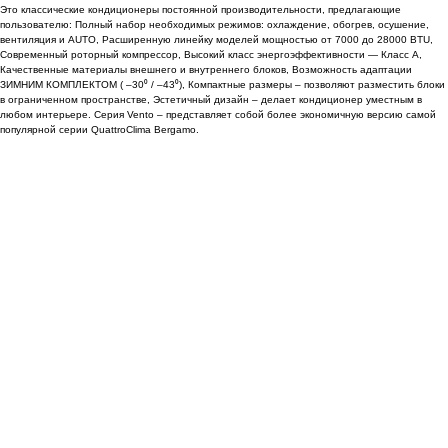
Это классические кондиционеры постоянной производительности, предлагающие
пользователю: Полный набор необходимых режимов: охлаждение, обогрев, осушение,
вентиляция и AUTO, Расширенную линейку моделей мощностью от 7000 до 28000 BTU,
Современный роторный компрессор, Высокий класс энергоэффективности — Класс A,
Качественные материалы внешнего и внутреннего блоков, Возможность адаптации
ЗИМНИМ КОМПЛЕКТОМ ( –30⁰ / –43⁰), Компактные размеры – позволяют разместить блоки
в ограниченном пространстве, Эстетичный дизайн – делает кондиционер уместным в
любом интерьере. Серия Vento – представляет собой более экономичную версию самой
популярной серии QuattroClima Bergamo.