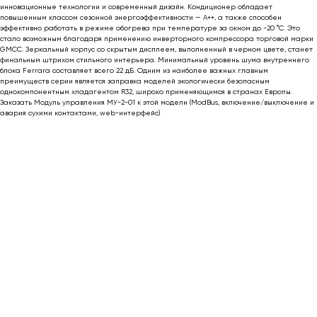
инновационные технологии и современный дизайн. Кондиционер обладает
повышенным классом сезонной энергоэффективности — А++, а также способен
эффективно работать в режиме обогрева при температуре за окном до -20 °C. Это
стало возможным благодаря применению инверторного компрессора торговой марки
GMCC. Зеркальный корпус со скрытым дисплеем, выполненный в черном цвете, станет
финальным штрихом стильного интерьера. Минимальный уровень шума внутреннего
блока Ferrara составляет всего 22 дБ. Одним из наиболее важных главным
преимуществ серии является заправка моделей экологически безопасным
однокомпонентным хладагентом R32, широко применяющимся в странах Европы.
Заказать Модуль управления МУ-2-01 к этой модели (ModBus, включение/выключение и
авария сухими контактами, web-интерфейс)