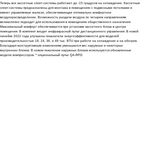
Теперь все кассетные сплит-системы работают до -15 градусов на охлаждение. Кассетные
сплит-системы предназначены для монтажа в помещениях с подвесными потолками и
имеют управляемые жалюзи, обеспечивающие оптимально комфортное
воздухораспределение. Возможность раздачи воздуха по четырем направлениям
великолепно подходит для использования в помещениях общественного назначения.
Максимальный комфорт обеспечивается при установке кассетного блока в центре
помещения. В комплект входит инфракрасный пульт дистанционного управления. В новой
линейке 2022 года улучшены показатели энергоэффективности для моделей
производительностью 18, 24, 36, и 48 тыс. BTU при работе на охлаждение и на обогрев.
Благодаря конструктивным изменениям уменьшился вес наружных и некоторых
внутренних блоков. В новом поколении наружных блоков используются обновленные
модели компрессоров. * опциональный пульт QA-RPG