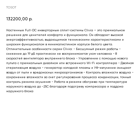
TOSOT
132200,00
р.
Настенные Full-DC инверторные сплит-системы Clivia – это премиальное
решение для ценителей комфорта и функционала. Он обладает высокой
энергоэффективностью, выдающимися техническими характеристиками и
широким функционалом в минималистичном корпусе белого цвета.
Отличительные особенности серии Clivia: - Бесшумный режим работы -
снижение до 19 дБ практически не воспринимается ухом человека - 8
скоростей вентилятора внутреннего блока - Управление с помощью нового
пульта с премиальным дизайном или встроенного Wi-Fi контроллера - Двойная
стерилизация воздуха - генератор холодной плазмы и УФ-излучение очищают
воздух от пыли и вредоносных микроорганизмов - Контроль влажности воздуха -
сохранение влажности за счет регулирования процесса конденсации, точный
контроль режима осушения - Работа в режиме обогрева при температуре
наружного воздуха до -25С благодаря подогреву компрессора и поддона
наружного блока