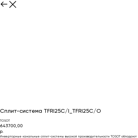
Сплит-система TFRI25C/I_TFRI25C/O
TOSOT
643700,00
р.
Инверторные канальные сплит-системы высокой производительности TOSOT обладают