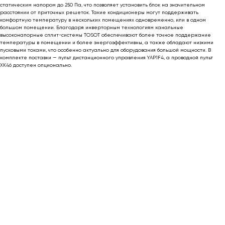
статическим напором до 250 Па, что позволяет установить блок на значительном
расстоянии от приточных решеток. Такие кондиционеры могут поддерживать
комфортную температуру в нескольких помещениях одновременно, или в одном
большом помещении. Благодаря инверторным технологиям канальные
высоконапорные сплит-системы TOSOT обеспечивают более точное поддержание
температуры в помещении и более энергоэффективны, а также обладают низкими
пусковыми токами, что особенно актуально для оборудования большой мощности. В
комплекте поставки — пульт дистанционного управления YAP1F4, а проводной пульт
XK46 доступен опционально.