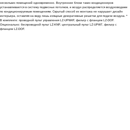
нескольких помещений одновременно. Внутренние блоки таких кондиционеров
устанавливаются в систему подвесных потолков, и воздух распределяется воздуховодами
по кондиционируемым помещениям. Скрытый способ их монтажа не нарушает дизайн
интерьера, оставляя на виду лишь изящные декоративные решетки для подачи воздуха. *
В комплекте: проводной пульт управления LZ-UPW4F, фильтр с фланцем LZ-DOF.
Опционально: беспроводной пульт LZ-KNP, центральный пульт LZ-UPW7, фильтр с
фланцем LZ-DOF.