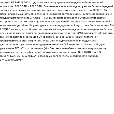
систем LESSAR. В 2021 году были внесены улучшения в наружные блоки моделей
мощностью 7000 BTU и 9000 BTU. Был изменен внешний вид наружного блока в передней
части крепления панели, а также увеличена теплопроизводительность на 1000 BTU/h.
Номинальная мощность обновленного компрессора увеличилась на 20%, по сравнению с
предыдущим поколением. Amigo — Full DC-инверторная серия бытовых сплит-систем,
которая станет оптимальным решением для ценителей энергоэффективных технологий в
классическом дизайне. За рекордные сроки кондиционеры Amigo стали бестселлерами TM
LESSAR — этому способствует оптимальный модельный ряд, а также выверенный баланс
цены и надежности. Компрессор от мирового производителя GMCC позволяет обеспечить
экономию электроэнергии до 50% (в сравнении с кондиционерами постоянной
производительности). Опционально возможно подключение Wi-Fi модуля для
дистанционного управления кондиционером из любой точки мира. Заказать Модуль
управления МУ-1-01 к этой модели (ModBus, включение/выключение и авария сухими
контактами, web-интерфейс) Для работы модуля с моделями LS-HE07KRE2A, LS-
HE09KRE2A, LS-HE12KRE2A необходимо дополнительно приобрести «Кабель
17401204002105»