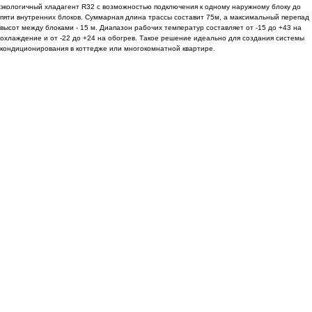
экологичный хладагент R32 с возможностью подключения к одному наружному блоку до
пяти внутренних блоков. Суммарная длина трассы составит 75м, а максимальный перепад
высот между блоками - 15 м. Диапазон рабочих температур составляет от -15 до +43 на
охлаждение и от -22 до +24 на обогрев. Такое решение идеально для создания системы
кондиционирования в коттедже или многокомнатной квартире.